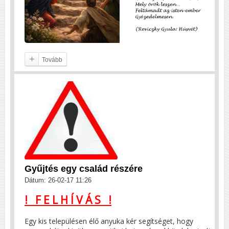
Tovább
Gyűjtés egy család részére
Dátum: 26-02-17 11:26
! F E L H Í V Á S !
Egy kis településen élő anyuka kér segítséget, hogy