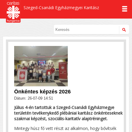
Szeged-Csanádi Egyházmegyei Karitász
Önkéntes képzés 2026
Dátum: 26-07-09 14:51
Július 4-én tartottuk a Szeged-Csanádi Egyházmegye
területén tevékenykedő plébániai karitász önkénteseknek
szakmai képzést, szociális-karitatív alaptréninget.
Mintegy húsz fő vett részt az alkalmon, hogy bővítsék