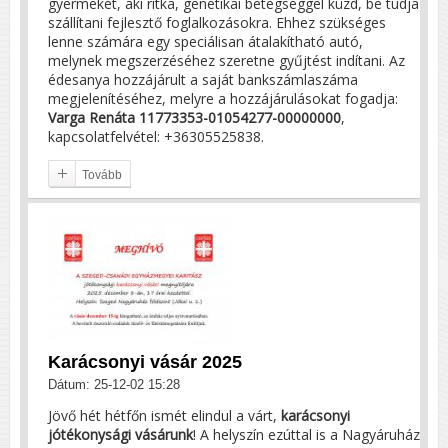
gyermekét, aki ritka, genetikai betegséggel küzd, be tudja
szállítani fejlesztő foglalkozásokra. Ehhez szükséges
lenne számára egy speciálisan átalakítható autó,
melynek megszerzéséhez szeretne gyűjtést indítani. Az
édesanya hozzájárult a saját bankszámlaszáma
megjelenítéséhez, melyre a hozzájárulásokat fogadja:
Varga Renáta 11773353-01054277-00000000
,
kapcsolatfelvétel: +36305525838.
Tovább
Karácsonyi vásár 2025
Dátum: 25-12-02 15:28
Jövő hét hétfőn ismét elindul a várt,
karácsonyi
jótékonysági vásárunk
! A helyszín ezúttal is a Nagyáruház