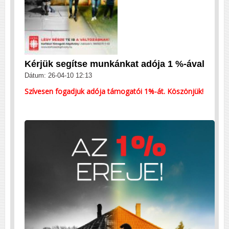
Kérjük segítse munkánkat adója 1 %-ával
Dátum: 26-04-10 12:13
Szívesen fogadjuk adója támogatói 1%-át. Köszönjük!