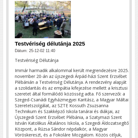
Testvériség délutánja 2025
Dátum: 25-12-02 11:40
Testvériség Délutánja
Immár harmadik alkalommal került megrendezésre 2025.
november 20-án az újszegedi Árpád-házi Szent Erzsébet
Plébánián a Testvériség Délutánja. A rendezvény alapját
a szolidaritás és az empátia kifejezése mellett a krisztusi
szeretet által formálódó közösség adta. Fő szervezői: a
Szeged-Csanádi Egyházmegyei Karitász, a Magyar Máltai
Szeretetszolgálat, az SZTE Kossuth Zsuzsanna
Technikum és Szakképző Iskola tanárai és diákjai, az
Újszegedi Szent Erzsébet Plébánia, a Szatymazi Szent
István Katolikus Általános Iskola, a Szegedi Áldozatsegítő
Központ, a Rúzsa Sándor népdalkör, a Magyar
Vöröskereszt, és a Fokoláre Mozgalom. Közös céljuk,