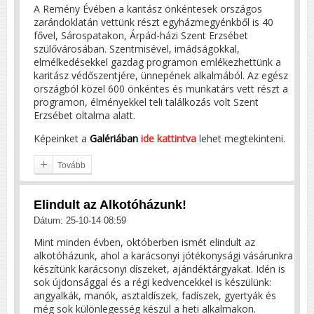
A Remény Évében a karitász önkéntesek országos
zarándoklatán vettünk részt egyházmegyénkből is 40
fővel, Sárospatakon, Árpád-házi Szent Erzsébet
szülővárosában. Szentmisével, imádságokkal,
elmélkedésekkel gazdag programon emlékezhettünk a
karitász védőszentjére, ünnepének alkalmából. Az egész
országból közel 600 önkéntes és munkatárs vett részt a
programon, élményekkel teli találkozás volt Szent
Erzsébet oltalma alatt.
Képeinket a
Galériában
ide kattintva
lehet megtekinteni.
Tovább
Elindult az Alkotóházunk!
Dátum: 25-10-14 08:59
Mint minden évben, októberben ismét elindult az
alkotóházunk, ahol a karácsonyi jótékonysági vásárunkra
készítünk karácsonyi díszeket, ajándéktárgyakat. Idén is
sok újdonsággal és a régi kedvencekkel is készülünk:
angyalkák, manók, asztaldíszek, fadíszek, gyertyák és
még sok különlegesség készül a heti alkalmakon.