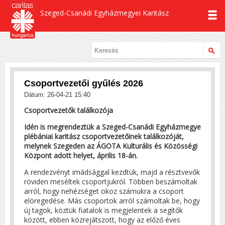
Szeged-Csanádi Egyházmegyei Karitász
Csoportvezetői gyűlés 2026
Dátum: 26-04-21 15:40
Csoportvezetők találkozója
Idén is megrendeztük a Szeged-Csanádi Egyházmegye
plébániai karitász csoportvezetőinek találkozóját,
melynek Szegeden az ÁGOTA Kulturális és Közösségi
Központ adott helyet, április 18-án.
A rendezvényt imádsággal kezdtük, majd a résztvevők
röviden meséltek csoportjukról. Többen beszámoltak
arról, hogy nehézséget okoz számukra a csoport
elöregedése. Más csoportok arról számoltak be, hogy
új tagok, köztük fiatalok is megjelentek a segítők
között, ebben közrejátszott, hogy az előző éves