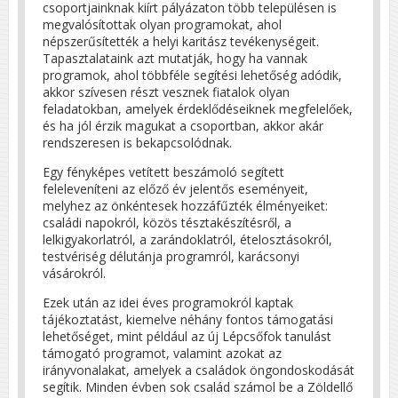
csoportjainknak kiírt pályázaton több településen is
megvalósítottak olyan programokat, ahol
népszerűsítették a helyi karitász tevékenységeit.
Tapasztalataink azt mutatják, hogy ha vannak
programok, ahol többféle segítési lehetőség adódik,
akkor szívesen részt vesznek fiatalok olyan
feladatokban, amelyek érdeklődéseiknek megfelelőek,
és ha jól érzik magukat a csoportban, akkor akár
rendszeresen is bekapcsolódnak.
Egy fényképes vetített beszámoló segített
feleleveníteni az előző év jelentős eseményeit,
melyhez az önkéntesek hozzáfűzték élményeiket:
családi napokról, közös tésztakészítésről, a
lelkigyakorlatról, a zarándoklatról, ételosztásokról,
testvériség délutánja programról, karácsonyi
vásárokról.
Ezek után az idei éves programokról kaptak
tájékoztatást, kiemelve néhány fontos támogatási
lehetőséget, mint például az új Lépcsőfok tanulást
támogató programot, valamint azokat az
irányvonalakat, amelyek a családok öngondoskodását
segítik. Minden évben sok család számol be a Zöldellő