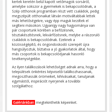
kertek keretén belül kapott vetőmagok sorsáról,
amelybe sokszor a gyermekek is bekapcsolódnak, a
Szép otthonok programban részt vett családok, pedig
megszépült otthonaikat látván motiváltabbak lettek
más lehetőségekre, vagy épp maguk kezdtek el
segíteni másokon. Ugyanígy nagy hagyománya van
pár csoportunk körében a befőzésnek,
tésztakészítésnek, lekvárfőzésnek, melybe a rászoruló
családok is bekapcsolódnak. Ezeknek a
közösségépítő, és öngondoskodó szerepét újra
hangsúlyoztuk, bíztatva a jó gyakorlatok által, hogy
más csoportok is bekapcsolódjanak hasonló
tevékenységekbe.
Az ilyen találkozások lehetőséget adnak arra, hogy a
települések önkéntes képviselői találkozhassanak,
megoszthassák örömeiket, kihívásaikat, tanuljanak
egymástól, inspirációt nyerjenek a további
szolgálathoz.
Galériánkban
megtekinthetik képeinket.