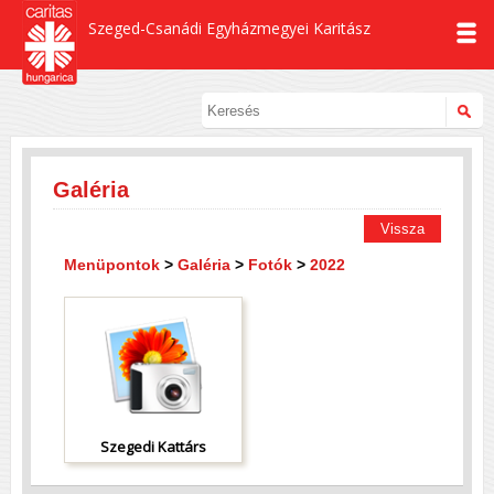
Szeged-Csanádi Egyházmegyei Karitász
Galéria
Vissza
Menüpontok
>
Galéria
>
Fotók
>
2022
Szegedi Kattárs