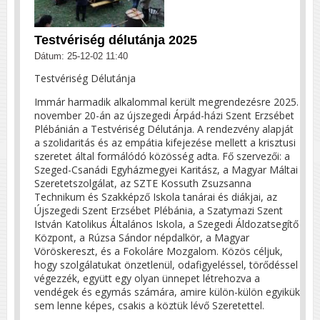
Testvériség délutánja 2025
Dátum: 25-12-02 11:40
Testvériség Délutánja
Immár harmadik alkalommal került megrendezésre 2025.
november 20-án az újszegedi Árpád-házi Szent Erzsébet
Plébánián a Testvériség Délutánja. A rendezvény alapját
a szolidaritás és az empátia kifejezése mellett a krisztusi
szeretet által formálódó közösség adta. Fő szervezői: a
Szeged-Csanádi Egyházmegyei Karitász, a Magyar Máltai
Szeretetszolgálat, az SZTE Kossuth Zsuzsanna
Technikum és Szakképző Iskola tanárai és diákjai, az
Újszegedi Szent Erzsébet Plébánia, a Szatymazi Szent
István Katolikus Általános Iskola, a Szegedi Áldozatsegítő
Központ, a Rúzsa Sándor népdalkör, a Magyar
Vöröskereszt, és a Fokoláre Mozgalom. Közös céljuk,
hogy szolgálatukat önzetlenül, odafigyeléssel, törődéssel
végezzék, együtt egy olyan ünnepet létrehozva a
vendégek és egymás számára, amire külön-külön egyikük
sem lenne képes, csakis a köztük lévő Szeretettel.