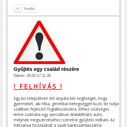
Tovább
Gyűjtés egy család részére
Dátum: 26-02-17 11:26
! F E L H Í V Á S !
Egy kis településen élő anyuka kér segítséget, hogy
gyermekét, aki ritka, genetikai betegséggel küzd, be tudja
szállítani fejlesztő foglalkozásokra. Ehhez szükséges
lenne számára egy speciálisan átalakítható autó,
melynek megszerzéséhez szeretne gyűjtést indítani. Az
édesanya hozzájárult a saját bankszámlaszáma