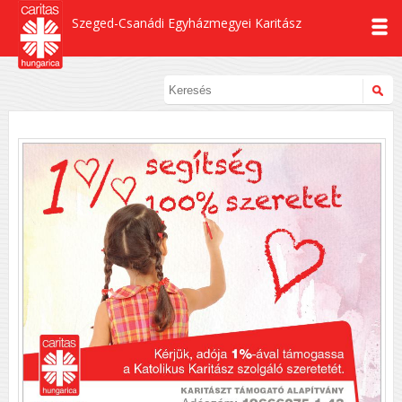
Szeged-Csanádi Egyházmegyei Karitász