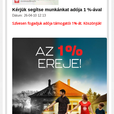
Kérjük segítse munkánkat adója 1 %-ával
Dátum: 26-04-10 12:13
Szívesen fogadjuk adója támogatói 1%-át. Köszönjük!