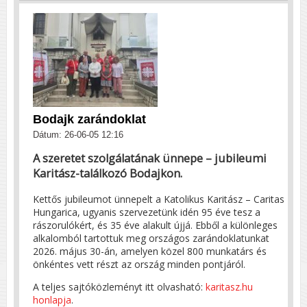
Bodajk zarándoklat
Dátum: 26-06-05 12:16
A szeretet szolgálatának ünnepe – jubileumi
Karitász-találkozó Bodajkon.
Kettős jubileumot ünnepelt a Katolikus Karitász – Caritas
Hungarica, ugyanis szervezetünk idén 95 éve tesz a
rászorulókért, és 35 éve alakult újjá. Ebből a különleges
alkalomból tartottuk meg országos zarándoklatunkat
2026. május 30-án, amelyen közel 800 munkatárs és
önkéntes vett részt az ország minden pontjáról.
A teljes sajtóközleményt itt olvasható:
karitasz.hu
honlapja
.