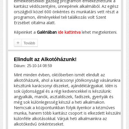
elmélkedésekkel gazdag programon emlékezhettünk a
karitász védőszentjére, ünnepének alkalmából. Az egész
országból közel 600 önkéntes és munkatárs vett részt a
programon, élményekkel teli találkozás volt Szent
Erzsébet oltalma alatt.
Képeinket a
Galériában
ide kattintva
lehet megtekinteni.
Tovább
Elindult az Alkotóházunk!
Dátum: 25-10-14 08:59
Mint minden évben, októberben ismét elindult az
alkotóházunk, ahol a karácsonyi jótékonysági vásárunkra
készítünk karácsonyi díszeket, ajándéktárgyakat. Idén is
sok újdonsággal és a régi kedvencekkel is készülünk:
angyalkák, manók, asztaldíszek, fadíszek, gyertyák és
még sok különlegesség készül a heti alkalmakon.
Nemcsak a központunkban folyik ilyenkor a kézműves
munka, hanem több karitász csoport is elkezdett készülni
különféle alkotásokkal. Várjuk heti alkalmainkra az
alkotókedvű önkénteseket.