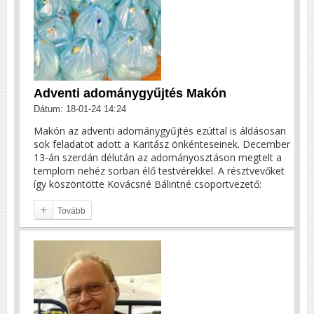
Adventi adománygyűjtés Makón
Dátum: 18-01-24 14:24
Makón az adventi adománygyűjtés ezúttal is áldásosan
sok feladatot adott a Karitász önkénteseinek. December
13-án szerdán délután az adományosztáson megtelt a
templom nehéz sorban élő testvérekkel. A résztvevőket
így köszöntötte Kovácsné Bálintné csoportvezető:
Tovább