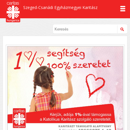
Szeged-Csanádi Egyházmegyei Karitász