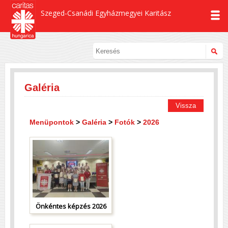
Szeged-Csanádi Egyházmegyei Karitász
Galéria
Vissza
Menüpontok
>
Galéria
>
Fotók
>
2026
Önkéntes képzés 2026