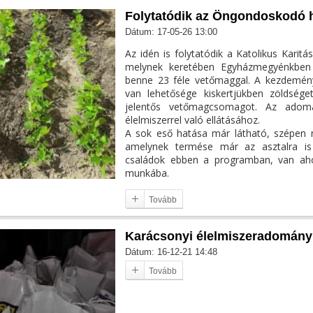
Folytatódik az Öngondoskodó 
Dátum: 17-05-26 13:00
Az idén is folytatódik a Katolikus Karit
melynek keretében Egyházmegyénkben
benne 23 féle vetőmaggal. A kezdemény
van lehetősége kiskertjükben zöldsége
jelentős vetőmagcsomagot. Az adomá
élelmiszerrel való ellátásához.
A sok eső hatása már látható, szépen 
amelynek termése már az asztalra is 
családok ebben a programban, van ahol 
munkába.
Tovább
Karácsonyi élelmiszeradomány
Dátum: 16-12-21 14:48
Tovább