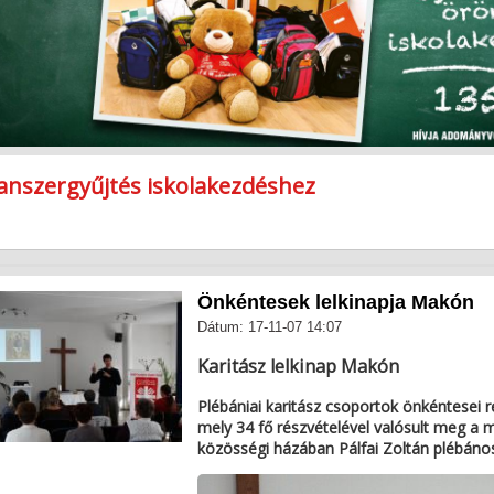
anszergyűjtés iskolakezdéshez
öldellő kertek
elenka adomány átadása
anók az alkotóházból
alacsinta készítés a békéscsabai hittanos tábor
Önkéntesek lelkinapja Makón
Dátum: 17-11-07 14:07
Karitász lelkinap Makón
Plébániai karitász csoportok önkéntesei ré
mely 34 fő részvételével valósult meg a m
közösségi házában Pálfai Zoltán plébános 