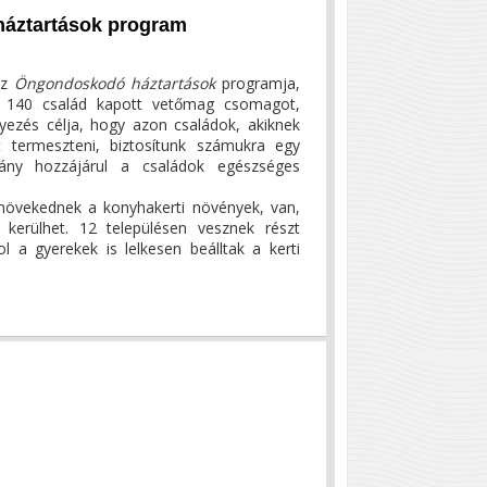
háztartások program
ász
Öngondoskodó háztartások
programja,
 140 család kapott vetőmag csomagot,
ezés célja, hogy azon családok, akiknek
t termeszteni, biztosítunk számukra egy
ny hozzájárul a családok egészséges
növekednek a konyhakerti növények, van,
kerülhet. 12 településen vesznek részt
a gyerekek is lelkesen beálltak a kerti