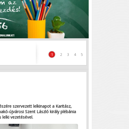
hoz
1
2
3
4
5
szére szervezett lelkinapot a Karitász,
akó-újvárosi Szent László király plébánia
lelki vezetésével.