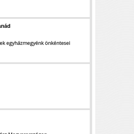
anád
ltek egyházmegyénk önkéntesei