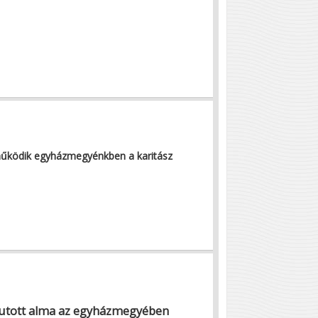
űködik egyházmegyénkben a karitász
 jutott alma az egyházmegyében