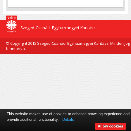
Szeged-Csanádi Egyházmegyei Karitász
© Copyright 2015 Szeged-Csanádi Egyházmegyei Karitász. Minden jog
fenntartva.
This website makes use of cookies to enhance browsing experience and
provide additional functionality.
Details
Allow cookies