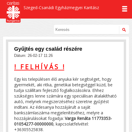
Szeged-Csanádi Egyházmegyei Karitász
Gyűjtés egy család részére
Dátum: 26-02-17 11:26
! F E L H Í V Á S !
Egy kis településen élő anyuka kér segítséget, hogy
gyermekét, aki ritka, genetikai betegséggel küzd, be
tudja szállítani fejlesztő foglalkozásokra. Ehhez
szükséges lenne számára egy speciálisan átalakítható
autó, melynek megszerzéséhez szeretne gyűjtést
indítani. Az édesanya hozzájárult a saját
bankszámlaszáma megjelenítéséhez, melyre a
hozzájárulásokat fogadja:
Varga Renáta 11773353-
01054277-00000000
, kapcsolatfelvétel:
+36305525838.