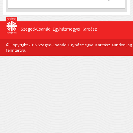
Szeged-Csanádi Egyházmegyei Karitász
© Copyright 2015 Szeged-Csanádi Egyházmegyei Karitász. Minden jog
fenntartva.