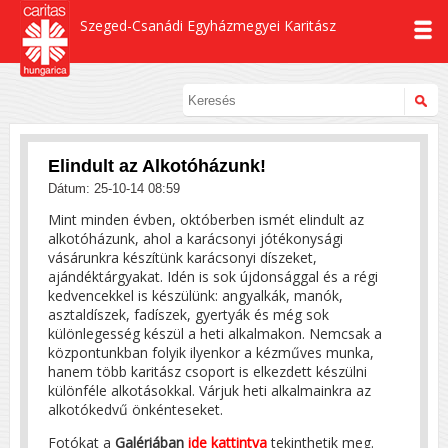
Szeged-Csanádi Egyházmegyei Karitász
Elindult az Alkotóházunk!
Dátum: 25-10-14 08:59
Mint minden évben, októberben ismét elindult az
alkotóházunk, ahol a karácsonyi jótékonysági
vásárunkra készítünk karácsonyi díszeket,
ajándéktárgyakat. Idén is sok újdonsággal és a régi
kedvencekkel is készülünk: angyalkák, manók,
asztaldíszek, fadíszek, gyertyák és még sok
különlegesség készül a heti alkalmakon. Nemcsak a
központunkban folyik ilyenkor a kézműves munka,
hanem több karitász csoport is elkezdett készülni
különféle alkotásokkal. Várjuk heti alkalmainkra az
alkotókedvű önkénteseket.
Fotókat a
Galériában
ide kattintva
tekinthetik meg.