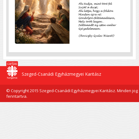
Szeged-Csanádi Egyházmegyei Karitász
© Copyright 2015 Szeged-Csanádi Egyházmegyei Karitász. Minden jog
fenntartva.