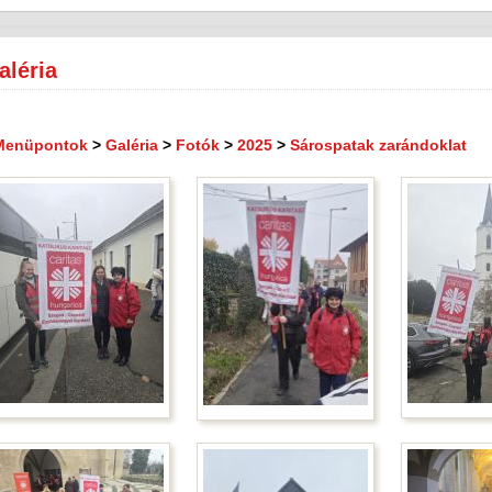
aléria
Menüpontok
>
Galéria
>
Fotók
>
2025
>
Sárospatak zarándoklat