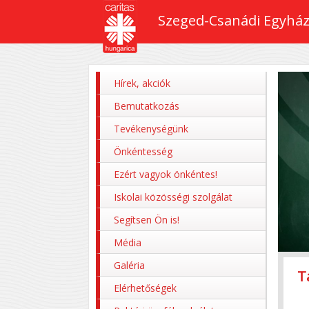
Szeged-Csanádi Egyház
Hírek, akciók
Bemutatkozás
Tevékenységünk
Önkéntesség
Ezért vagyok önkéntes!
Iskolai közösségi szolgálat
Segítsen Ön is!
Média
Galéria
T
Z
P
M
P
Elérhetőségek