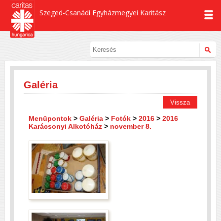
Szeged-Csanádi Egyházmegyei Karitász
Galéria
Vissza
Menüpontok
>
Galéria
>
Fotók
>
2016
>
2016
Karácsonyi Alkotóház
>
november 8.