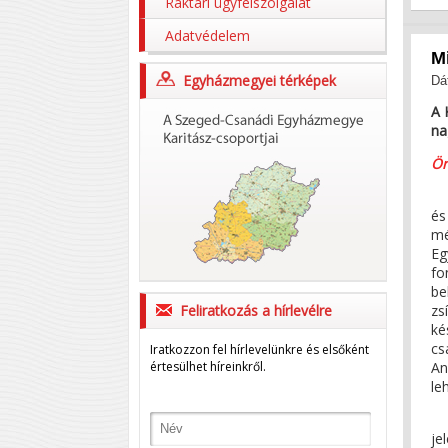
Raktári ügyfélszolgálat
Adatvédelem
M
Egyházmegyei térképek
Dá
A 
na
Ön
Ez
és
mé
Eg
fo
be
Feliratkozás a hírlevélre
zs
ké
cs
Iratkozzon fel hírlevelünkre és elsőként
értesülhet híreinkről.
An
le
Te
je