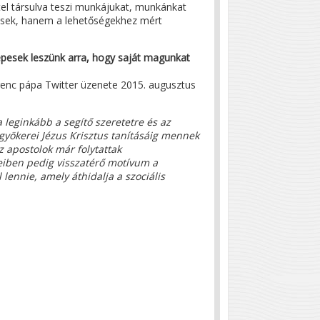
tel társulva teszi munkájukat, munkánkat
ítések, hanem a lehetőségekhez mért
pesek leszünk arra, hogy saját magunkat
e 2015. augusztus
a leginkább a segítő szeretetre és az
gyökerei Jézus Krisztus tanításáig mennek
z apostolok már folytattak
leiben pedig visszatérő motívum a
lennie, amely áthidalja a szociális