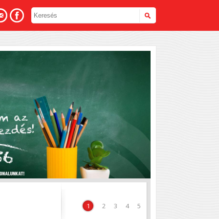
hoz
1
2
3
4
5