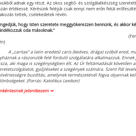
ívükből adnak egy részt. Az okos segítő- és szolgálatkészség szeretet
azán értékessé. Kérésünk feléjük csak ennyi: nem erőn felüli erőfesz
akozás tettek, cselekedetek révén.
ngedjük, hogy Isten szeretete meggyökerezzen bennünk, és akkor ké
ándékozzuk oda másoknak.”
Ferenc pápa Twitter üzenet
én)
A „caritas” a latin eredetű caris (kedves, drága) szóból ered, m
yháznak a rászorulók felé forduló szolgálatára alkalmazzuk. Ennek 
ssza, aki maga is szegénységben élt. Az Úr feltámadását követően a
eretetszolgálatot, gyűjtéseket a szegények számára. Szent Pál leve
stvériességre buzdítás, amelynek természeténél fogva olyannak kell 
lönbségeket. (Forrás: Katolikus Lexikon)
nkéntesnek jelentkezem ⇒