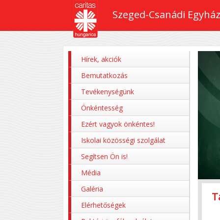
Szeged-Csanádi Egyház
Hírek, akciók
Bemutatkozás
Tevékenységünk
Önkéntesség
Ezért vagyok önkéntes!
Iskolai közösségi szolgálat
Segítsen Ön is!
Média
Galéria
T
Z
P
M
P
Elérhetőségek