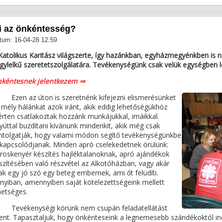
i az önkéntesség?
tum: 16-04-28 12:59
Katolikus Karitász világszerte, így hazánkban, egyházmegyénkben is
gylelkű szeretetszolgálatára. Tevékenységünk csak velük egységben 
kéntesnek jelentkezem ⇒
en az úton is szeretnénk kifejezni elismerésünket
 mély hálánkat azok iránt, akik eddig lehetőségükhöz
rten csatlakoztak hozzánk munkájukkal, imáikkal.
yúttal buzdítani kívánunk mindenkit, akik még csak
ntolgatják, hogy valami módon segítő tevékenységünkbe
kapcsolódjanak. Minden apró cselekedetnek örülünk:
íroskenyér készítés hajléktalanoknak, apró ajándékok
szítésében való részvétel az Alkotóházban, vagy akár
ak egy jó szó egy beteg embernek, ami őt felüdíti.
nyiban, amennyiben saját kötelezettségeink mellett
hetséges.
vékenységi körünk nem csupán feladatellátást
lent. Tapasztaljuk, hogy önkénteseink a legnemesebb szándékoktól in