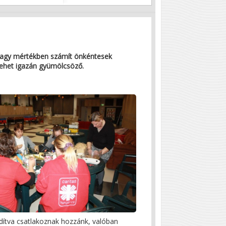
 nagy mértékben számít önkéntesek
lehet igazán gyümölcsöző.
dítva csatlakoznak hozzánk, valóban