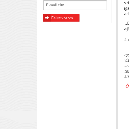
sz
ig
ad
„E
aj
(
4-
eg
vi
sz
te
kü
Ö