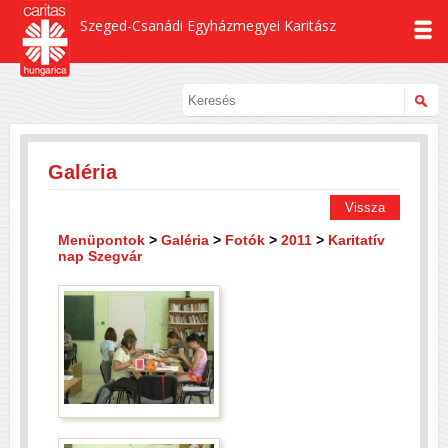
Szeged-Csanádi Egyházmegyei Karitász
Galéria
Vissza
Menüpontok
>
Galéria
>
Fotók
>
2011
>
Karitatív
nap Szegvár