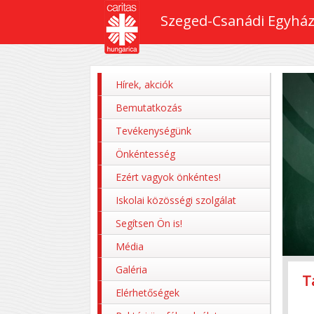
Szeged-Csanádi Egyház
Hírek, akciók
Bemutatkozás
Tevékenységünk
Önkéntesség
Ezért vagyok önkéntes!
Iskolai közösségi szolgálat
Segítsen Ön is!
Média
Galéria
T
Z
P
M
P
Elérhetőségek