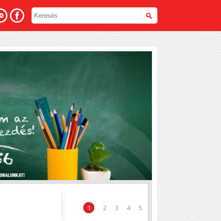
hoz
1
2
3
4
5