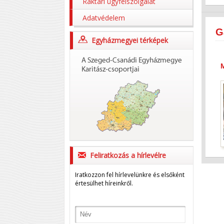
Raktári ügyfélszolgálat
Adatvédelem
G
Egyházmegyei térképek
Feliratkozás a hírlevélre
Iratkozzon fel hírlevelünkre és elsőként
értesülhet híreinkről.