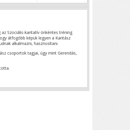
z Szociális-karitatív önkéntes tréning
hogy átfogóbb képük legyen a Karitász
udnak alkalmazni, hasznosítani.
tász csoportok tagjai, úgy mint Gerendás,
totta.