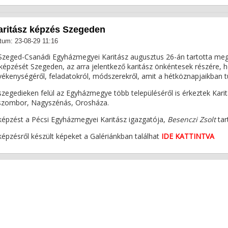
aritász képzés Szegeden
tum: 23-08-29 11:16
Szeged-Csanádi Egyházmegyei Karitász augusztus 26-án tartotta meg a
 képzését Szegeden, az arra jelentkező karitász önkéntesek részére, 
vékenységéről, feladatokról, módszerekről, amit a hétköznapjaikban t
szegedieken felül az Egyházmegye több településéről is érkeztek Kari
szombor, Nagyszénás, Orosháza.
képzést a Pécsi Egyházmegyei Karitász igazgatója,
Besenczi Zsolt
tar
képzésről készült képeket a Galériánkban találhat
IDE KATTINTVA