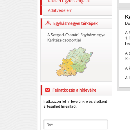
Raktári ügyfélszolgálat
Adatvédelem
K
Egyházmegyei térképek
Dá
A 
1.
te
A 
Ki
A 
A 
Feliratkozás a hírlevélre
Iratkozzon fel hírlevelünkre és elsőként
értesülhet híreinkről.