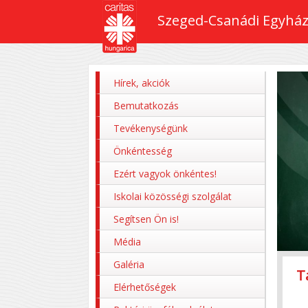
Szeged-Csanádi Egyház
Hírek, akciók
Bemutatkozás
Tevékenységünk
Önkéntesség
Ezért vagyok önkéntes!
Iskolai közösségi szolgálat
Segítsen Ön is!
Média
Galéria
T
Z
P
M
P
Elérhetőségek