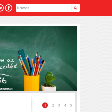
hoz
1
2
3
4
5