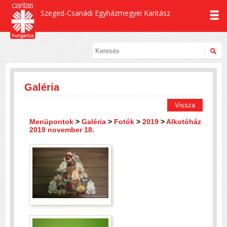
Szeged-Csanádi Egyházmegyei Karitász
Galéria
Vissza
Menüpontok
>
Galéria
>
Fotók
>
2019
>
Alkotóház
2019 november 18.